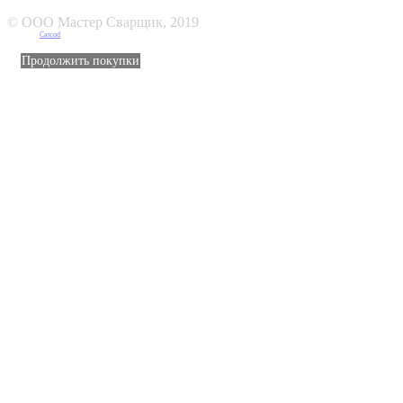
© ООО Мастер Сварщик, 2019
Создано в
Catcod
Продолжить покупки