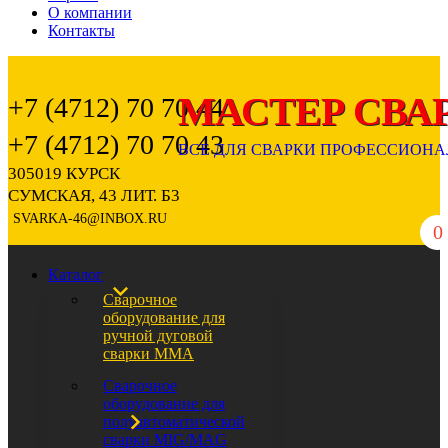
О компании
Контакты
+7 (4712) 70 70 44
+7 (4712) 70 70 43
305019 КУРСК
СУМСКАЯ, 43 ЛИТ. Б3
SVARKA-46@INBOX.RU
0
Каталог
Сварочное
оборудование для
ручной дуговой
сварки ММА
Сварочное
оборудование для
полуавтоматической
сварки MIG/MAG