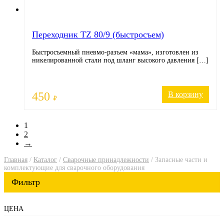
Переходник TZ 80/9 (быстросъем)
Быстросъемный пневмо-разъем «мама», изготовлен из
никелированной стали под шланг высокого давления […]
450
В корзину
₽
1
2
→
Главная
/
Каталог
/
Сварочные принадлежности
/ Запасные части и
комплектующие для сварочного оборудования
ЦЕНА