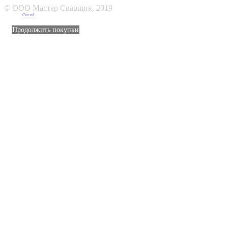
© ООО Мастер Сварщик, 2019
Создано в
Catcod
Продолжить покупки