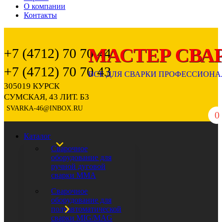
О компании
Контакты
+7 (4712) 70 70 44
+7 (4712) 70 70 43
305019 КУРСК
СУМСКАЯ, 43 ЛИТ. Б3
SVARKA-46@INBOX.RU
0
Каталог
Сварочное
оборудование для
ручной дуговой
сварки ММА
Сварочное
оборудование для
полуавтоматической
сварки MIG/MAG