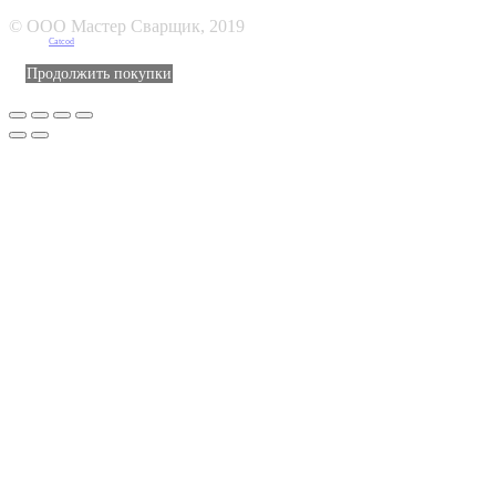
© ООО Мастер Сварщик, 2019
Создано в
Catcod
Продолжить покупки