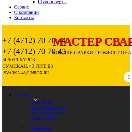
Шуроповерты
Сервис
О компании
Контакты
+7 (4712) 70 70 44
+7 (4712) 70 70 43
305019 КУРСК
СУМСКАЯ, 43 ЛИТ. Б3
SVARKA-46@INBOX.RU
0
Каталог
Сварочное
оборудование для
ручной дуговой
сварки ММА
Сварочное