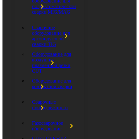
оборудование для
полуавтоматической
сварки MIG/MAG
Сварочное
оборудование для
аргонодуговой
сварки TIG
Оборудование для
воздушно-
плазменной резки
CUT
Оборудование для
контактной сварки
Сварочные
принадлежности
Газосварочное
оборудование
СПЕЦОДЕЖДА,