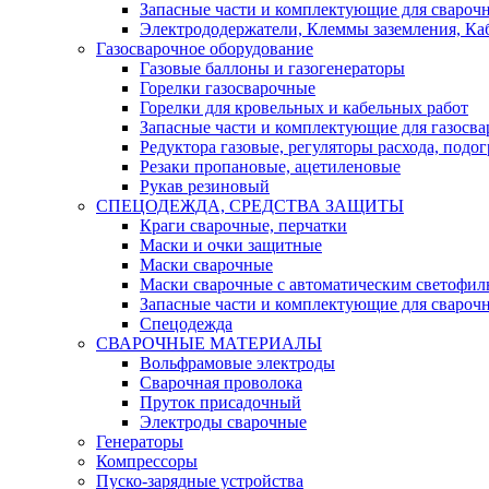
Запасные части и комплектующие для свароч
Электрододержатели, Клеммы заземления, Ка
Газосварочное оборудование
Газовые баллоны и газогенераторы
Горелки газосварочные
Горелки для кровельных и кабельных работ
Запасные части и комплектующие для газосва
Редуктора газовые, регуляторы расхода, подог
Резаки пропановые, ацетиленовые
Рукав резиновый
СПЕЦОДЕЖДА, СРЕДСТВА ЗАЩИТЫ
Краги сварочные, перчатки
Маски и очки защитные
Маски сварочные
Маски сварочные с автоматическим светоф
Запасные части и комплектующие для свароч
Спецодежда
СВАРОЧНЫЕ МАТЕРИАЛЫ
Вольфрамовые электроды
Сварочная проволока
Пруток присадочный
Электроды сварочные
Генераторы
Компрессоры
Пуско-зарядные устройства