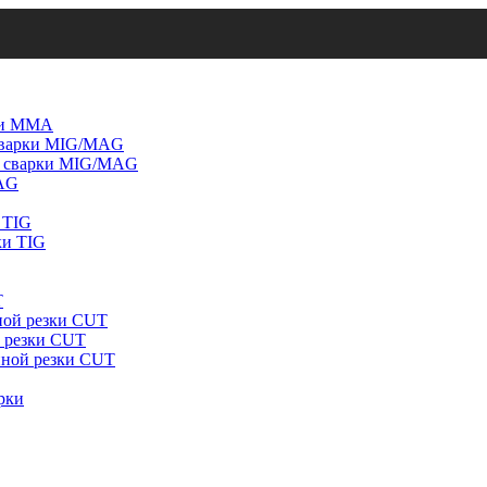
рки ММА
 сварки MIG/MAG
й сварки MIG/MAG
MAG
 TIG
ки TIG
T
ной резки CUT
й резки CUT
нной резки CUT
рки