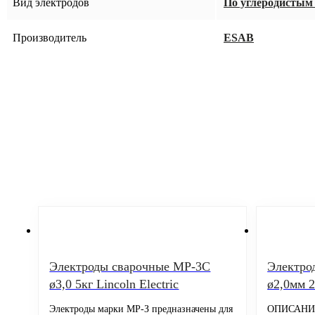
Вид электродов
По углеродистым
Производитель
ESAB
Электроды сварочные МР-3С
Электро
ø3,0 5кг Lincoln Electric
ø2,0мм 2
Электроды марки МР-З предназначены для
ОПИСАНИЕ 