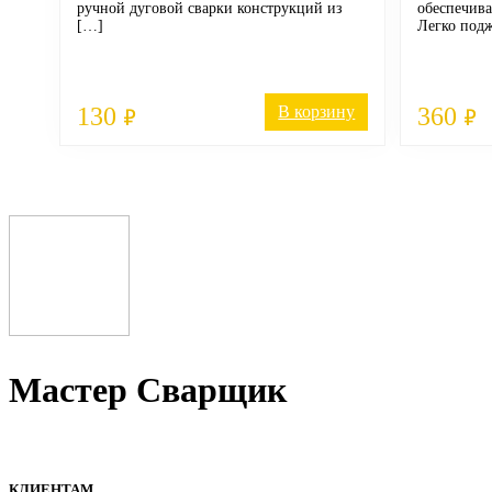
ручной дуговой сварки конструкций из
обеспечив
[…]
Легко подж
130
В корзину
360
₽
₽
Мастер Сварщик
Все для сварки профессионалам и любителям
КЛИЕНТАМ