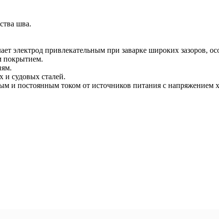
ства шва.
ет электрод привлекательным при заварке широких зазоров, ос
м покрытием.
иям.
 и судовых сталей.
ым и постоянным током от источников питания с напряжением х