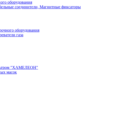
ного оборудования
бельные соединители, Магнитные фиксаторы
рочного оборудования
реватели газа
ильтром "ХАМЕЛЕОН"
ных масок