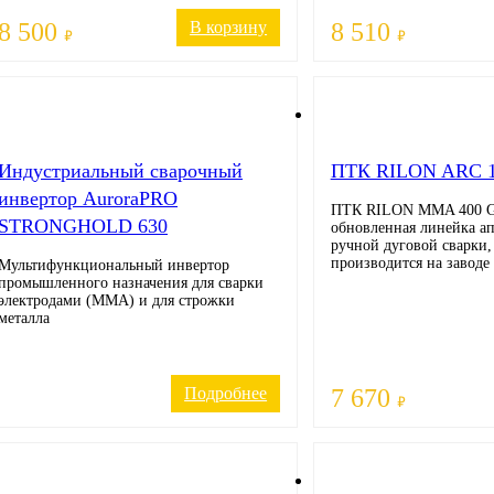
8 500
В корзину
8 510
₽
₽
Индустриальный сварочный
ПТК RILON ARC 1
инвертор AuroraPRO
ПТК RILON MMA 400 G 
STRONGHOLD 630
обновленная линейка ап
ручной дуговой сварки,
производится на завод
Мультифункциональный инвертор
промышленного назначения для сварки
электродами (MMA) и для строжки
металла
Подробнее
7 670
₽