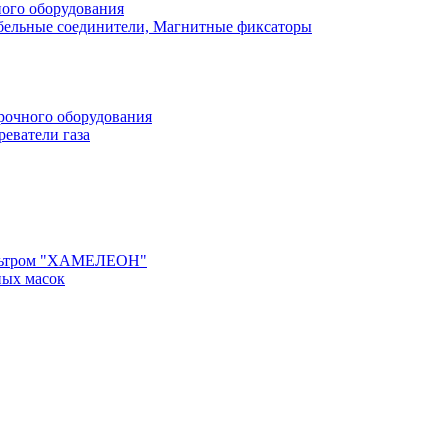
ного оборудования
бельные соединители, Магнитные фиксаторы
рочного оборудования
реватели газа
ильтром "ХАМЕЛЕОН"
ных масок