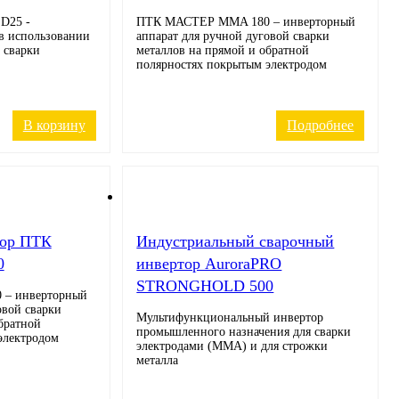
D25 -
ПТК МАСТЕР MMA 180 – инверторный
в использовании
аппарат для ручной дуговой сварки
 сварки
металлов на прямой и обратной
полярностях покрытым электродом
В корзину
Подробнее
тор ПТК
Индустриальный сварочный
0
инвертор AuroraPRO
STRONGHOLD 500
– инверторный
овой сварки
Мультифункциональный инвертор
братной
промышленного назначения для сварки
электродом
электродами (MMA) и для строжки
металла