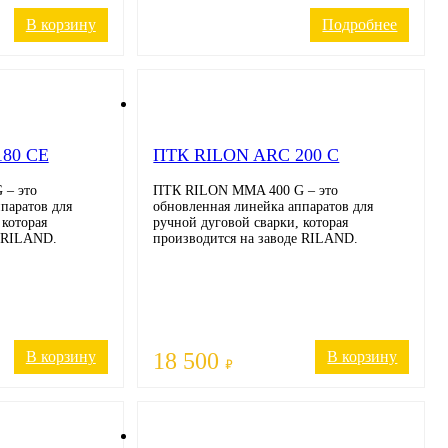
В корзину
Подробнее
80 CE
ПТК RILON ARC 200 C
– это
ПТК RILON MMA 400 G – это
паратов для
обновленная линейка аппаратов для
 которая
ручной дуговой сварки, которая
е RILAND.
производится на заводе RILAND.
В корзину
18 500
В корзину
₽