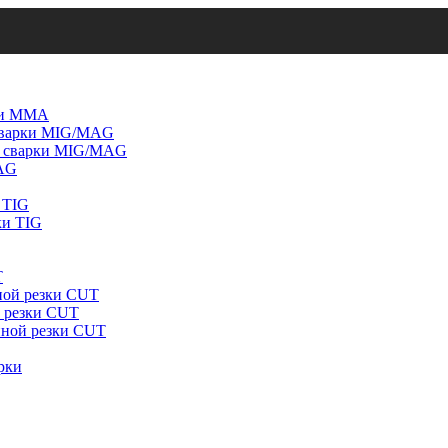
рки ММА
 сварки MIG/MAG
й сварки MIG/MAG
MAG
 TIG
ки TIG
T
ной резки CUT
й резки CUT
нной резки CUT
рки