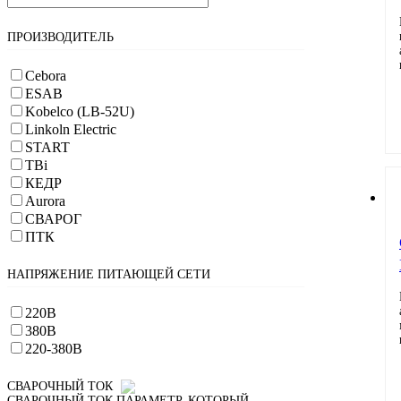
ПРОИЗВОДИТЕЛЬ
Cebora
ESAB
Kobelco (LB-52U)
Linkoln Electric
START
TBi
КЕДР
Aurora
СВАРОГ
ПТК
НАПРЯЖЕНИЕ ПИТАЮЩЕЙ СЕТИ
220В
380В
220-380В
СВАРОЧНЫЙ ТОК
СВАРОЧНЫЙ ТОК
ПАРАМЕТР, КОТОРЫЙ