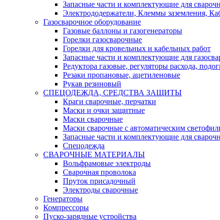
Запасные части и комплектующие для свароч
Электрододержатели, Клеммы заземления, Ка
Газосварочное оборудование
Газовые баллоны и газогенераторы
Горелки газосварочные
Горелки для кровельных и кабельных работ
Запасные части и комплектующие для газосва
Редуктора газовые, регуляторы расхода, подог
Резаки пропановые, ацетиленовые
Рукав резиновый
СПЕЦОДЕЖДА, СРЕДСТВА ЗАЩИТЫ
Краги сварочные, перчатки
Маски и очки защитные
Маски сварочные
Маски сварочные с автоматическим светоф
Запасные части и комплектующие для свароч
Спецодежда
СВАРОЧНЫЕ МАТЕРИАЛЫ
Вольфрамовые электроды
Сварочная проволока
Пруток присадочный
Электроды сварочные
Генераторы
Компрессоры
Пуско-зарядные устройства