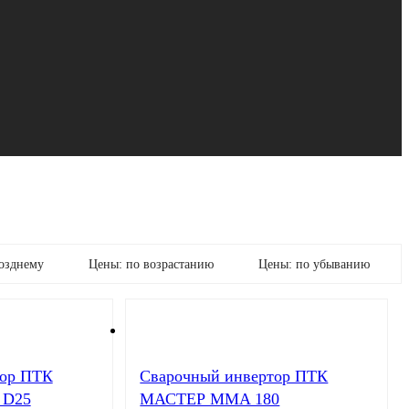
позднему
Цены: по возрастанию
Цены: по убыванию
тор ПТК
Cварочный инвертор ПТК
 D25
МАСТЕР MMA 180